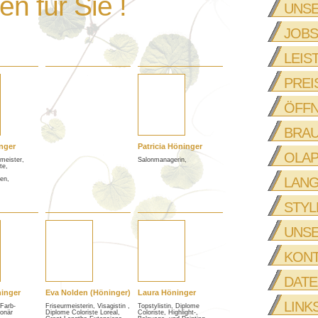
en für Sie !
UNSE
JOBS
LEIS
PREI
ÖFFN
BRA
nger
Patricia Höninger
OLAP
rmeister,
Salonmanagerin,
te,
LANG
en,
STYL
UNS
KON
DAT
inger
Eva Nolden (Höninger)
Laura Höninger
LINK
 Farb-
Friseurmeisterin, Visagistin ,
Topstylistin, Diplome
ionär
Diplome Coloriste Loreal,
Coloriste, Highlight-,