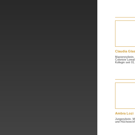
Claudia Gla
Masterstylistin
Coloriste Loreal
Kollegin seit 01
Ambra Lozi
Jungstylistin, M
und Hochsteckf