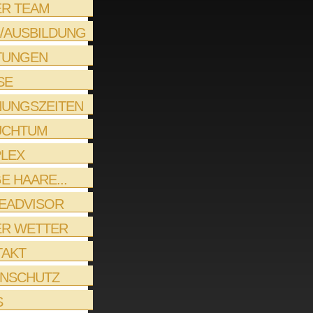
R TEAM
/AUSBILDUNG
TUNGEN
SE
UNGSZEITEN
UCHTUM
LEX
E HAARE...
EADVISOR
ER WETTER
TAKT
ENSCHUTZ
S