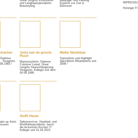
Great Lengths Extensions-
Balayage- und Painting
IMPRESS
und Langhaarspezialistin,
Expertin zur Zeit in
Brautstyling
Elternzeit
Höninger F
smacher
Jutta van de groote
Meike Vandelaar
Poort
, Diplome
Topstylistin und Highlight
 , Visagistin,
Spezialistin Mitarbeiterin seit
Masterstylistin, Diplome
.08.1983 !
2008 !
Coloriste Loreal, Great
Lengths Haarverlängerung,
Visagistin, Kollegin seit dem
04.08.1998
Steffi Heuer
ake up Artist
Salonservices, Haarbad- und
risuren
Wohlfühlspezialistin, backt
die leckersten Kuchen !!!
Kollegin seit 01.04.2015,