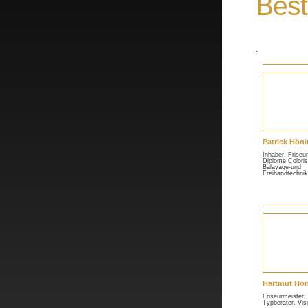
Best
.
Patrick Höni
Inhaber, Friseu
Diplome Coloris
Balayage-und
Freihandtechnik
Hartmut Hön
Friseurmeister,
Typberater, Vis