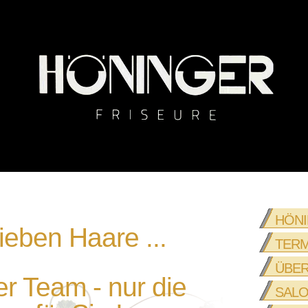
HÖN
lieben Haare ...
TERM
ÜBER
r Team - nur die
SALO